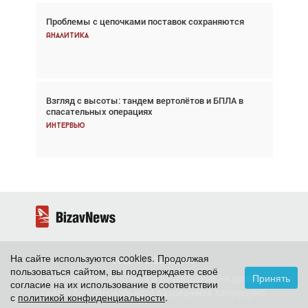
Проблемы с цепочками поставок сохраняются
Впервые с 2024 года глобальный трафик
снижается три недели подряд
Аналитика
Аналитика
Взгляд с высоты: тандем вертолётов и БПЛА в
Частный самолёт – это актив. Подходите к
спасательных операциях
покупке соответствующим образом
Интервью
Интервью
На сайте используются cookies. Продолжая
2026 ©
BizavNews
пользоваться сайтом, вы подтверждаете своё
Принять
Копирование контента и размещение на других
согласие на их использование в соответствии
сайтах без специального разрешения запрещено.
с
политикой конфиденциальности
.