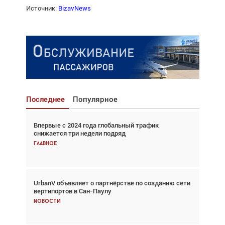
Источник:
BizavNews
Последнее
Популярное
Впервые с 2024 года глобальный трафик
Взгляд с высоты: тандем вертолётов и БПЛА в
снижается три недели подряд
спасательных операциях
Главное
Главное
UrbanV объявляет о партнёрстве по созданию сети
Авиационный фотограф Дэйв Кох: «Фотография
вертипортов в Сан-Паулу
говорит сама за себя... а ИИ всё портит»
Новости
Новости