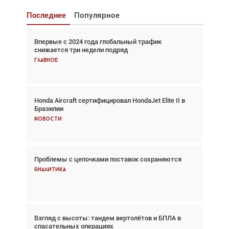
Последнее
Популярное
Впервые с 2024 года глобальный трафик
Взгляд с высоты: тандем вертолётов и БПЛА в
снижается три недели подряд
спасательных операциях
Главное
Главное
Honda Aircraft сертифицировал HondaJet Elite II в
Авиационный фотограф Дэйв Кох: «Фотография
Бразилии
говорит сама за себя... а ИИ всё портит»
Новости
Новости
Проблемы с цепочками поставок сохраняются
Впервые с 2024 года глобальный трафик
снижается три недели подряд
Аналитика
Аналитика
Взгляд с высоты: тандем вертолётов и БПЛА в
Частный самолёт – это актив. Подходите к
спасательных операциях
покупке соответствующим образом