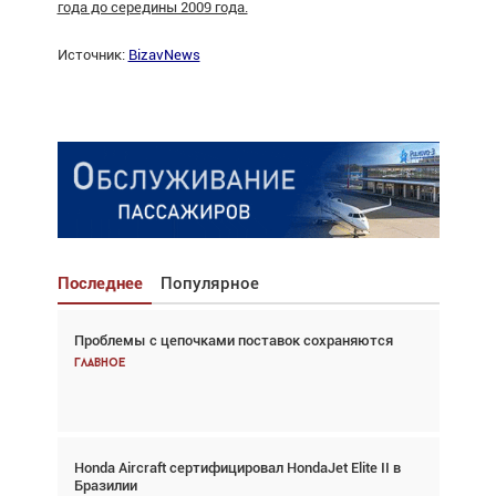
года до середины 2009 года.
Источник:
BizavNews
Последнее
Популярное
Проблемы с цепочками поставок сохраняются
Взгляд с высоты: тандем вертолётов и БПЛА в
спасательных операциях
Главное
Главное
Honda Aircraft сертифицировал HondaJet Elite II в
Авиационный фотограф Дэйв Кох: «Фотография
Бразилии
говорит сама за себя... а ИИ всё портит»