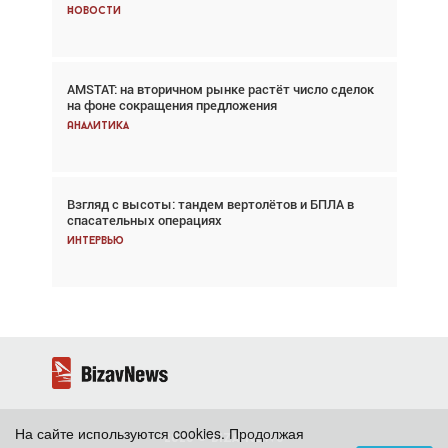
Новости
Новости
AMSTAT: на вторичном рынке растёт число сделок
Проблемы с цепочками поставок сохраняются
на фоне сокращения предложения
Аналитика
Аналитика
Взгляд с высоты: тандем вертолётов и БПЛА в
Частный самолёт – это актив. Подходите к
спасательных операциях
покупке соответствующим образом
Интервью
Интервью
На сайте используются cookies. Продолжая
2026 ©
BizavNews