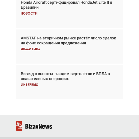
Honda Aircraft сертифицировал HondaJet Elite II в
Авиационный фотограф Дэйв Кох: «Фотография
Бразилии
говорит сама за себя... а ИИ всё портит»
Новости
Новости
AMSTAT: на вторичном рынке растёт число сделок
Проблемы с цепочками поставок сохраняются
на фоне сокращения предложения
Аналитика
Аналитика
Взгляд с высоты: тандем вертолётов и БПЛА в
Частный самолёт – это актив. Подходите к
спасательных операциях
покупке соответствующим образом
Интервью
Интервью