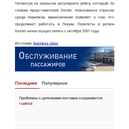
Несмотря на закрытие регулярного рейса, который, по
словам представителей Dexter, пользовался спросом
среди пермяков, авиакомпания заявляет о том, что
продолжает работать в Перми. Перелеты в регион
Dexter начал осуществлять с октября 2007 года.
Источник:
business class
Последнее
Популярное
Проблемы с цепочками поставок сохраняются
Взгляд с высоты: тандем вертолётов и БПЛА в
спасательных операциях
Главное
Главное