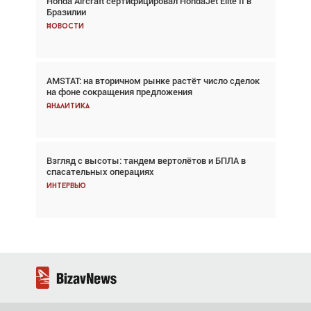
Honda Aircraft сертифицировал HondaJet Elite II в
Авиационный фотограф Дэйв Кох: «Фотография
Бразилии
говорит сама за себя... а ИИ всё портит»
Новости
Новости
AMSTAT: на вторичном рынке растёт число сделок
Проблемы с цепочками поставок сохраняются
на фоне сокращения предложения
Аналитика
Аналитика
Взгляд с высоты: тандем вертолётов и БПЛА в
Частный самолёт – это актив. Подходите к
спасательных операциях
покупке соответствующим образом
Интервью
Интервью