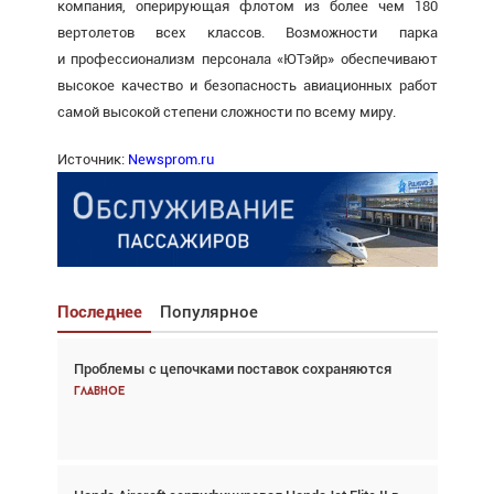
компания, оперирующая флотом из более чем 180
вертолетов всех классов. Возможности парка
и профессионализм персонала «ЮТэйр» обеспечивают
высокое качество и безопасность авиационных работ
самой высокой степени сложности по всему миру.
Источник:
Newsprom.ru
Последнее
Популярное
Проблемы с цепочками поставок сохраняются
Взгляд с высоты: тандем вертолётов и БПЛА в
спасательных операциях
Главное
Главное