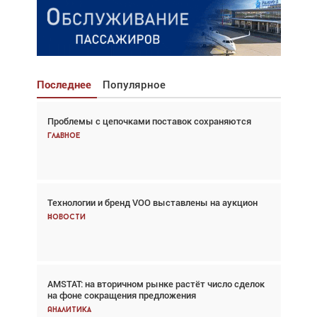
Последнее
Популярное
Проблемы с цепочками поставок сохраняются
Взгляд с высоты: тандем вертолётов и БПЛА в
спасательных операциях
Главное
Главное
Технологии и бренд VOO выставлены на аукцион
Авиационный фотограф Дэйв Кох: «Фотография
говорит сама за себя... а ИИ всё портит»
Новости
Новости
AMSTAT: на вторичном рынке растёт число сделок
Проблемы с цепочками поставок сохраняются
на фоне сокращения предложения
Аналитика
Аналитика