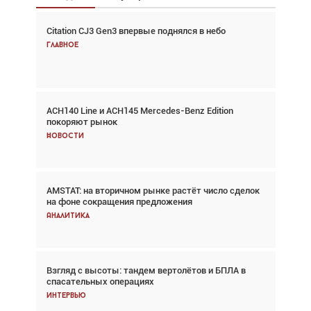
Citation CJ3 Gen3 впервые поднялся в небо
Взгляд с высоты: тандем вертолётов и БПЛА в
спасательных операциях
Главное
Главное
ACH140 Line и ACH145 Mercedes-Benz Edition
Авиационный фотограф Дэйв Кох: «Фотография
покоряют рынок
говорит сама за себя... а ИИ всё портит»
Новости
Новости
AMSTAT: на вторичном рынке растёт число сделок
В городах чемпионата мира наблюдался подъём,
на фоне сокращения предложения
хотя общий трафик снизился
Аналитика
Аналитика
Взгляд с высоты: тандем вертолётов и БПЛА в
Частный самолёт – это актив. Подходите к
спасательных операциях
покупке соответствующим образом
Интервью
Интервью