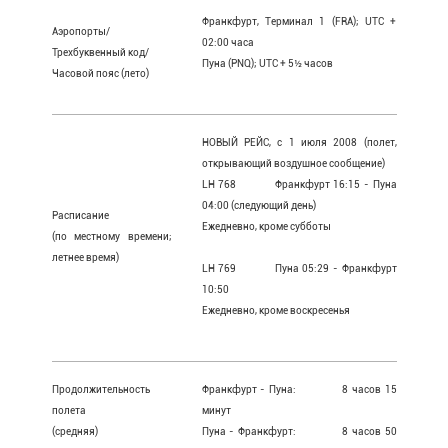
Франкфурт, Терминал 1 (FRA); UTC +
Аэропорты/
02:00 часа
Трехбуквенный код/
Пуна (PNQ); UTC + 5½ часов
Часовой пояс (лето)
НОВЫЙ РЕЙС, с 1 июля 2008 (полет,
открывающий воздушное сообщение)
LH 768 Франкфурт 16:15 - Пуна
04:00 (следующий день)
Расписание
Ежедневно, кроме субботы
(по местному времени;
летнее время)
LH 769 Пуна 05:29 - Франкфурт
10:50
Ежедневно, кроме воскресенья
Продолжительность
Франкфурт - Пуна: 8 часов 15
полета
минут
(средняя)
Пуна - Франкфурт: 8 часов 50