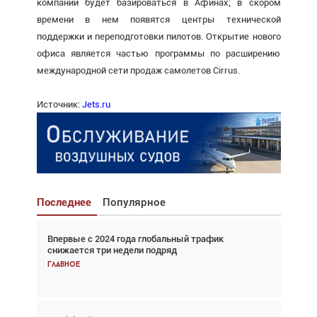
компании будет базироваться в Афинах; в скором
времени в нем появятся центры технической
поддержки и переподготовки пилотов. Открытие нового
офиса является частью программы по расширению
международной сети продаж самолетов Cirrus.
Источник:
Jets.ru
Последнее
Популярное
Впервые с 2024 года глобальный трафик
Взгляд с высоты: тандем вертолётов и БПЛА в
снижается три недели подряд
спасательных операциях
Главное
Главное