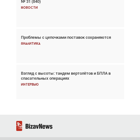
№ 31 (840)
Авиационный фотограф Дэйв Кох: «Фотография
говорит сама за себя... а ИИ всё портит»
Новости
Новости
Проблемы с цепочками поставок сохраняются
Впервые с 2024 года глобальный трафик
снижается три недели подряд
Аналитика
Аналитика
Взгляд с высоты: тандем вертолётов и БПЛА в
Частный самолёт – это актив. Подходите к
спасательных операциях
покупке соответствующим образом
Интервью
Интервью