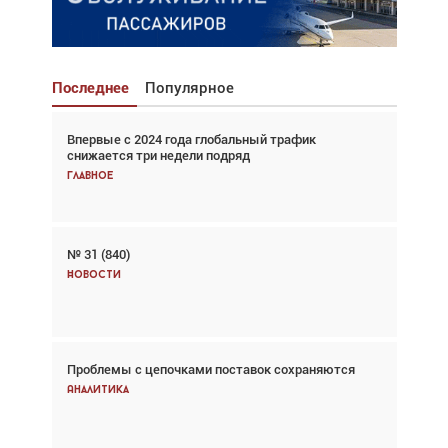
Последнее
Популярное
Впервые с 2024 года глобальный трафик
Взгляд с высоты: тандем вертолётов и БПЛА в
снижается три недели подряд
спасательных операциях
Главное
Главное
№ 31 (840)
Авиационный фотограф Дэйв Кох: «Фотография
говорит сама за себя... а ИИ всё портит»
Новости
Новости
Проблемы с цепочками поставок сохраняются
Впервые с 2024 года глобальный трафик
снижается три недели подряд
Аналитика
Аналитика