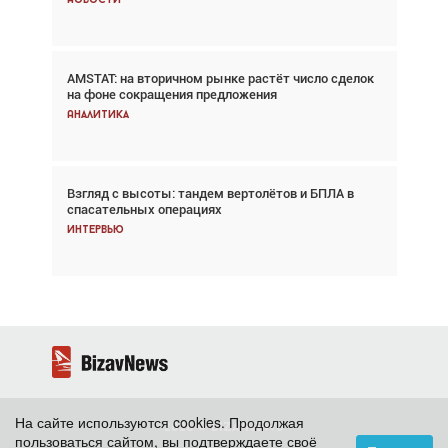
Новости
Новости
AMSTAT: на вторичном рынке растёт число сделок
Проблемы с цепочками поставок сохраняются
на фоне сокращения предложения
Аналитика
Аналитика
Взгляд с высоты: тандем вертолётов и БПЛА в
Частный самолёт – это актив. Подходите к
спасательных операциях
покупке соответствующим образом
Интервью
Интервью
На сайте используются cookies. Продолжая
2026 ©
BizavNews
пользоваться сайтом, вы подтверждаете своё