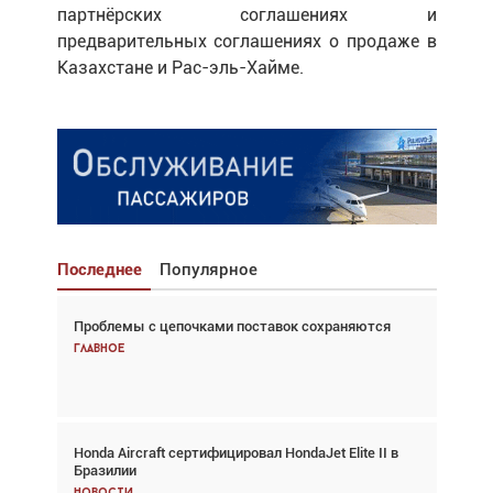
партнёрских соглашениях и
предварительных соглашениях о продаже в
Казахстане и Рас-эль-Хайме.
Последнее
Популярное
Проблемы с цепочками поставок сохраняются
Взгляд с высоты: тандем вертолётов и БПЛА в
спасательных операциях
Главное
Главное
Honda Aircraft сертифицировал HondaJet Elite II в
Авиационный фотограф Дэйв Кох: «Фотография
Бразилии
говорит сама за себя... а ИИ всё портит»