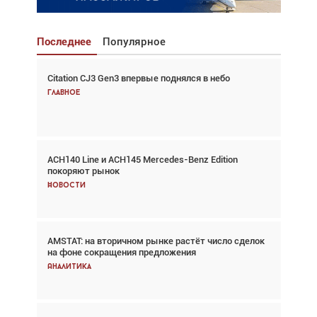
Последнее
Популярное
Citation CJ3 Gen3 впервые поднялся в небо
Взгляд с высоты: тандем вертолётов и БПЛА в
спасательных операциях
Главное
Главное
ACH140 Line и ACH145 Mercedes-Benz Edition
Авиационный фотограф Дэйв Кох: «Фотография
покоряют рынок
говорит сама за себя... а ИИ всё портит»
Новости
Новости
AMSTAT: на вторичном рынке растёт число сделок
В городах чемпионата мира наблюдался подъём,
на фоне сокращения предложения
хотя общий трафик снизился
Аналитика
Аналитика