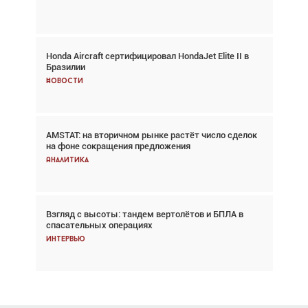
Главное
Honda Aircraft сертифицировал HondaJet Elite II в
Авиационный фотограф Дэйв Кох: «Фотография
Бразилии
говорит сама за себя... а ИИ всё портит»
Новости
Новости
AMSTAT: на вторичном рынке растёт число сделок
Проблемы с цепочками поставок сохраняются
на фоне сокращения предложения
Аналитика
Аналитика
Взгляд с высоты: тандем вертолётов и БПЛА в
Частный самолёт – это актив. Подходите к
спасательных операциях
покупке соответствующим образом
Интервью
Интервью