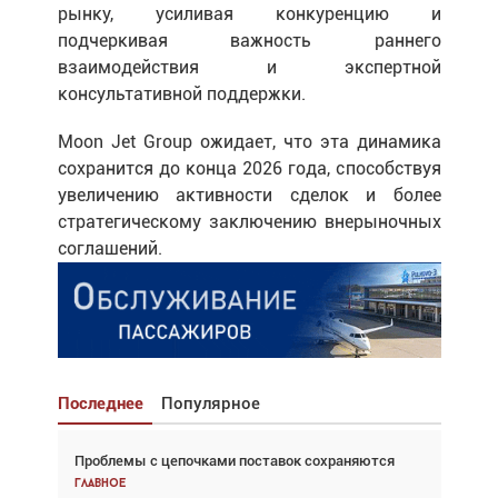
рынку, усиливая конкуренцию и
подчеркивая важность раннего
взаимодействия и экспертной
консультативной поддержки.
Moon Jet Group ожидает, что эта динамика
сохранится до конца 2026 года, способствуя
увеличению активности сделок и более
стратегическому заключению внерыночных
соглашений.
Последнее
Популярное
Проблемы с цепочками поставок сохраняются
Взгляд с высоты: тандем вертолётов и БПЛА в
спасательных операциях
Главное