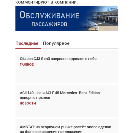
комментируют в компании.
Последнее
Популярное
Citation CJ3 Gen3 впервые поднялся в небо
Взгляд с высоты: тандем вертолётов и БПЛА в
спасательных операциях
Главное
Главное
ACH140 Line и ACH145 Mercedes-Benz Edition
Авиационный фотограф Дэйв Кох: «Фотография
покоряют рынок
говорит сама за себя... а ИИ всё портит»
Новости
Новости
AMSTAT: на вторичном рынке растёт число сделок
В городах чемпионата мира наблюдался подъём,
на фоне сокращения предложения
хотя общий трафик снизился