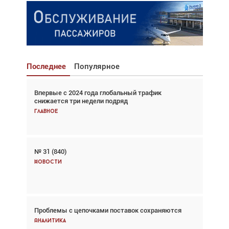
Последнее
Популярное
Впервые с 2024 года глобальный трафик
Взгляд с высоты: тандем вертолётов и БПЛА в
снижается три недели подряд
спасательных операциях
Главное
Главное
№ 31 (840)
Авиационный фотограф Дэйв Кох: «Фотография
говорит сама за себя... а ИИ всё портит»
Новости
Новости
Проблемы с цепочками поставок сохраняются
Впервые с 2024 года глобальный трафик
снижается три недели подряд
Аналитика