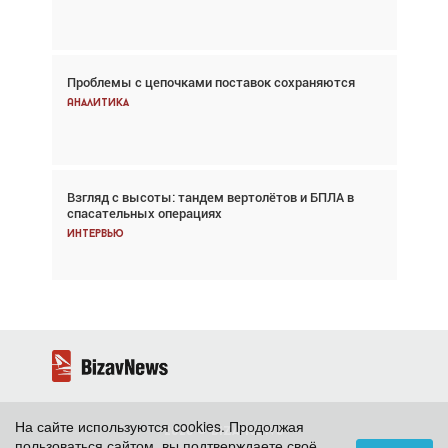
Новости
Проблемы с цепочками поставок сохраняются
Впервые с 2024 года глобальный трафик
снижается три недели подряд
Аналитика
Аналитика
Взгляд с высоты: тандем вертолётов и БПЛА в
Частный самолёт – это актив. Подходите к
спасательных операциях
покупке соответствующим образом
Интервью
Интервью
На сайте используются cookies. Продолжая
2026 ©
BizavNews
пользоваться сайтом, вы подтверждаете своё