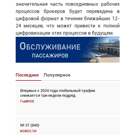
значительная часть повседневных рабочих
процессов брокеров будет переведена в
цифровой формат в течение ближайших 12-
24 месяцев, что может привести к полной
цифровизации этих процессов в будущем.
Последнее
Популярное
Впервые с 2024 года глобальный трафик
Взгляд с высоты: тандем вертолётов и БПЛА в
снижается три недели подряд
спасательных операциях
Главное
Главное
№ 31 (840)
Авиационный фотограф Дэйв Кох: «Фотография
говорит сама за себя... а ИИ всё портит»
Новости