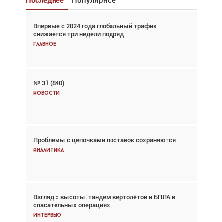
Последнее
Популярное
Впервые с 2024 года глобальный трафик
Взгляд с высоты: тандем вертолётов и БПЛА в
снижается три недели подряд
спасательных операциях
Главное
Главное
№ 31 (840)
Авиационный фотограф Дэйв Кох: «Фотография
говорит сама за себя... а ИИ всё портит»
Новости
Новости
Проблемы с цепочками поставок сохраняются
Впервые с 2024 года глобальный трафик
снижается три недели подряд
Аналитика
Аналитика
Взгляд с высоты: тандем вертолётов и БПЛА в
Частный самолёт – это актив. Подходите к
спасательных операциях
покупке соответствующим образом
Интервью
Интервью