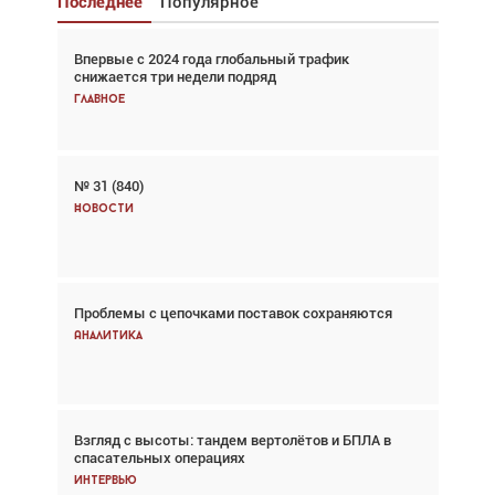
Последнее
Популярное
Впервые с 2024 года глобальный трафик
Взгляд с высоты: тандем вертолётов и БПЛА в
снижается три недели подряд
спасательных операциях
Главное
Главное
№ 31 (840)
Авиационный фотограф Дэйв Кох: «Фотография
говорит сама за себя... а ИИ всё портит»
Новости
Новости
Проблемы с цепочками поставок сохраняются
Впервые с 2024 года глобальный трафик
снижается три недели подряд
Аналитика
Аналитика
Взгляд с высоты: тандем вертолётов и БПЛА в
Частный самолёт – это актив. Подходите к
спасательных операциях
покупке соответствующим образом
Интервью
Интервью