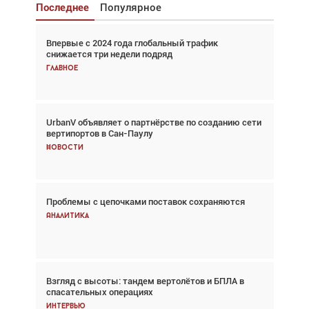
Последнее
Популярное
Впервые с 2024 года глобальный трафик
Взгляд с высоты: тандем вертолётов и БПЛА в
снижается три недели подряд
спасательных операциях
Главное
Главное
UrbanV объявляет о партнёрстве по созданию сети
Авиационный фотограф Дэйв Кох: «Фотография
вертипортов в Сан-Паулу
говорит сама за себя... а ИИ всё портит»
Новости
Новости
Проблемы с цепочками поставок сохраняются
Впервые с 2024 года глобальный трафик
снижается три недели подряд
Аналитика
Аналитика
Взгляд с высоты: тандем вертолётов и БПЛА в
Частный самолёт – это актив. Подходите к
спасательных операциях
покупке соответствующим образом
Интервью
Интервью