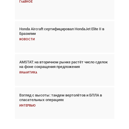
спасательных операциях
Главное
Главное
Honda Aircraft сертифицировал HondaJet Elite II в
Авиационный фотограф Дэйв Кох: «Фотография
Бразилии
говорит сама за себя... а ИИ всё портит»
Новости
Новости
AMSTAT: на вторичном рынке растёт число сделок
Проблемы с цепочками поставок сохраняются
на фоне сокращения предложения
Аналитика
Аналитика
Взгляд с высоты: тандем вертолётов и БПЛА в
Частный самолёт – это актив. Подходите к
спасательных операциях
покупке соответствующим образом
Интервью
Интервью