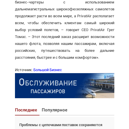
бизнес-чартеры с использованием
дальнемагистральных широкофюзеляжных самолетов
продолжает расти во всем мире, а PrivatAir располагает
всем, чтобы обеспечить клиентам самый широкий
выбор условий полетов, – говорит CEO PrivatAir Грег
Томас. – Этот последний заказ расширит возможности
нашего флота, позволяя нашим пассажирам, включая
российских, путешествовать на более дальние
расстояния, быстрее и с большим комфортом».
Источник:
Большой Бизнес
Последнее
Популярное
Проблемы с цепочками поставок сохраняются
Взгляд с высоты: тандем вертолётов и БПЛА в