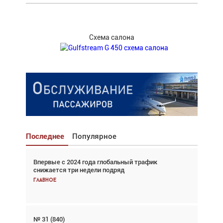
Схема салона
Последнее
Популярное
Впервые с 2024 года глобальный трафик
Взгляд с высоты: тандем вертолётов и БПЛА в
снижается три недели подряд
спасательных операциях
Главное
Главное
№ 31 (840)
Авиационный фотограф Дэйв Кох: «Фотография