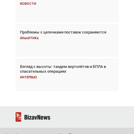
говорит сама за себя... а ИИ всё портит»
Новости
Новости
Проблемы с цепочками поставок сохраняются
Впервые с 2024 года глобальный трафик
снижается три недели подряд
Аналитика
Аналитика
Взгляд с высоты: тандем вертолётов и БПЛА в
Частный самолёт – это актив. Подходите к
спасательных операциях
покупке соответствующим образом
Интервью
Интервью