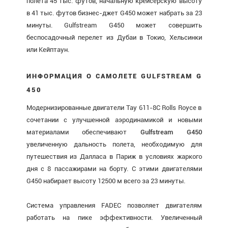
полета 45 тыс. футов, начальную крейсерскую высоту
в 41 тыс. футов бизнес-джет G450 может набрать за 23
минуты. Gulfstream G450 может совершить
беспосадочный перелет из Дубаи в Токио, Хельсинки
или Кейптаун.
ИНФОРМАЦИЯ О САМОЛЕТЕ GULFSTREAM G
450
Модернизированные двигатели Tay 611-8C Rolls Royce в
сочетании с улучшенной аэродинамикой и новыми
материалами обеспечивают
Gulfstream G450
увеличенную дальность полета, необходимую для
путешествия из Далласа в Париж в условиях жаркого
дня с 8 пассажирами на борту. С этими двигателями
G450 набирает высоту 12500 м всего за 23 минуты.
Система управления FADEC позволяет двигателям
работать на пике эффективности. Увеличенный