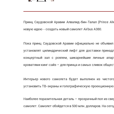
Принц Саудовской Аравии Алвалид-бин-Талал (Prince Alw
новую идею - создать новый самолет Airbus A380.
Пока принц Саудовской Аравии официально не объявил
установлят цилиндрический лифт для доставки принадле
концертный зал с роялем, шикарнейшие личные апар
кроватями кинг-сайз – для принца и самых сливок общес
Интерьер нового самолета будет выполнен из чистого
установить ТВ-экраны и голографическую проекционную
Наиболее поразительная деталь – прозрачный пол из све
самолет. Самолет обойдется в 500 млн. долларов. На сег