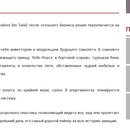
aleed Bin Talal) после отельного бизнеса решил переключится на
П
 себя инвестором и владельцем будущего самолета. В самолете
жащего принцу ‘Rolls-Royce’ в бортовой «гараж», турецкая баня,
таменты в количестве пяти, обставленные чудной мебелью и
тва.
 золота, по крайней мере, салон. В апартаментах планируется
 систему.
рхпрочного пластика, позволяющий видеть все, над чем пролетает
одняшний день это самый дорогой лайнер за всю историю авиации.