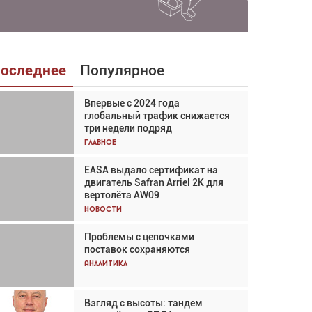
оследнее
Популярное
Впервые с 2024 года
Взгляд с высоты: тандем
глобальный трафик снижается
вертолётов и БПЛА в
три недели подряд
спасательных операциях
Главное
Главное
EASA выдало сертификат на
Авиационный фотограф Дэйв
двигатель Safran Arriel 2K для
Кох: «Фотография говорит сама
вертолёта AW09
за себя... а ИИ всё портит»
Новости
Новости
Проблемы с цепочками
Впервые с 2024 года
поставок сохраняются
глобальный трафик снижается
три недели подряд
Аналитика
Аналитика
Взгляд с высоты: тандем
Частный самолёт – это актив.