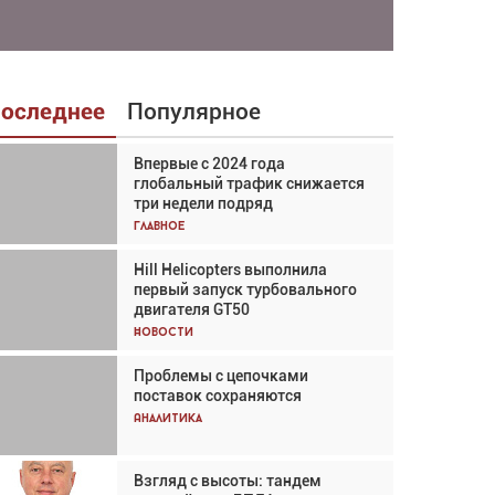
оследнее
Популярное
Впервые с 2024 года
Взгляд с высоты: тандем
глобальный трафик снижается
вертолётов и БПЛА в
три недели подряд
спасательных операциях
Главное
Главное
Hill Helicopters выполнила
Авиационный фотограф Дэйв
первый запуск турбовального
Кох: «Фотография говорит сама
двигателя GT50
за себя... а ИИ всё портит»
Новости
Новости
Проблемы с цепочками
Впервые с 2024 года
поставок сохраняются
глобальный трафик снижается
три недели подряд
Аналитика
Аналитика
Взгляд с высоты: тандем
Частный самолёт – это актив.