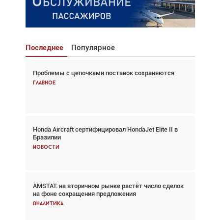
Последнее
Популярное
Проблемы с цепочками поставок сохраняются
Взгляд с высоты: тандем вертолётов и БПЛА в
спасательных операциях
Главное
Главное
Honda Aircraft сертифицировал HondaJet Elite II в
Авиационный фотограф Дэйв Кох: «Фотография
Бразилии
говорит сама за себя... а ИИ всё портит»
Новости
Новости
AMSTAT: на вторичном рынке растёт число сделок
Проблемы с цепочками поставок сохраняются
на фоне сокращения предложения
Аналитика
Аналитика