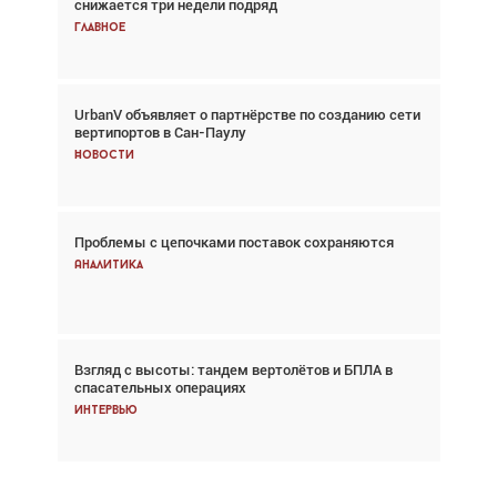
снижается три недели подряд
спасательных операциях
Главное
Главное
UrbanV объявляет о партнёрстве по созданию сети
Авиационный фотограф Дэйв Кох: «Фотография
вертипортов в Сан-Паулу
говорит сама за себя... а ИИ всё портит»
Новости
Новости
Проблемы с цепочками поставок сохраняются
Впервые с 2024 года глобальный трафик
снижается три недели подряд
Аналитика
Аналитика
Взгляд с высоты: тандем вертолётов и БПЛА в
Частный самолёт – это актив. Подходите к
спасательных операциях
покупке соответствующим образом
Интервью
Интервью