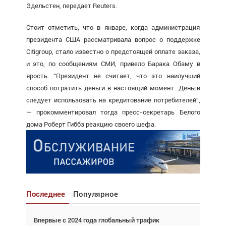
Эдельстен, передает Reuters.
Стоит отметить, что в январе, когда администрация
президента США рассматривала вопрос о поддержке
Citigroup, стало известно о предстоящей оплате заказа,
и это, по сообщениям СМИ, привело Барака Обаму в
ярость. "Президент не считает, что это наилучший
способ потратить деньги в настоящий момент. Деньги
следует использовать на кредитование потребителей",
— прокомментировал тогда пресс-секретарь Белого
дома Роберт Гиббз реакцию своего шефа.
Последнее
Популярное
Впервые с 2024 года глобальный трафик
Взгляд с высоты: тандем вертолётов и БПЛА в