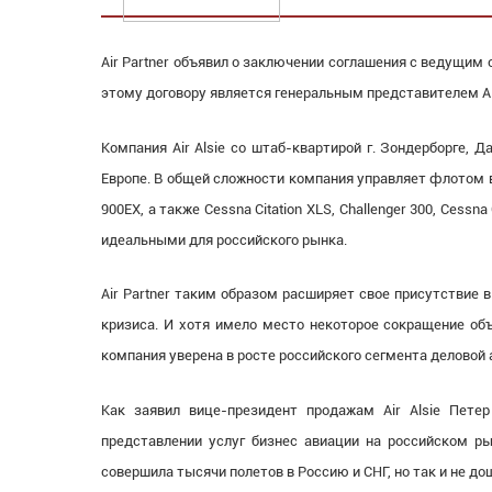
Air Partner объявил о заключении соглашения с ведущим с
этому договору является генеральным представителем Air 
Компания Air Alsie со штаб-квартирой г. Зондерборге, 
Европе. В общей сложности компания управляет флотом в 
900EX, а также Cessna Citation XLS, Challenger 300, Cess
идеальными для российского рынка.
Air Partner таким образом расширяет свое присутствие в
кризиса. И хотя имело место некоторое сокращение объ
компания уверена в росте российского сегмента деловой 
Как заявил вице-президент продажам Air Alsie Петер 
представлении услуг бизнес авиации на российском ры
совершила тысячи полетов в Россию и СНГ, но так и не до