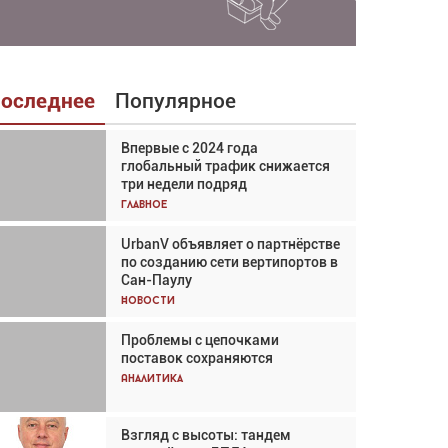
оследнее
Популярное
Впервые с 2024 года
Взгляд с высоты: тандем
глобальный трафик снижается
вертолётов и БПЛА в
три недели подряд
спасательных операциях
Главное
Главное
UrbanV объявляет о партнёрстве
Авиационный фотограф Дэйв
по созданию сети вертипортов в
Кох: «Фотография говорит сама
Сан-Паулу
за себя... а ИИ всё портит»
Новости
Новости
Проблемы с цепочками
Впервые с 2024 года
поставок сохраняются
глобальный трафик снижается
три недели подряд
Аналитика
Аналитика
Взгляд с высоты: тандем
Частный самолёт – это актив.