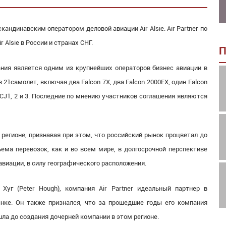
кандинавским оператором деловой авиации Air Alsie. Air Partner по
Alsie в России и странах СНГ.
П
Дания является одним из крупнейших операторов бизнес авиации в
21самолет, включая два Falcon 7X, два Falcon 2000EX, один Falcon
na CJ1, 2 и 3. Последние по мнению участников соглашения являются
 регионе, признавая при этом, что российский рынок процветал до
ема перевозок, как и во всем мире, в долгосрочной перспективе
авиации, в силу географического расположения.
Хуг (Peter Hough), компания Air Partner идеальный партнер в
нке. Он также признался, что за прошедшие годы его компания
шла до создания дочерней компании в этом регионе.