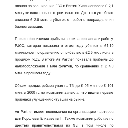
планов по расширению FBO в Биггин Хилл и списала £ 2,1
млн.уже вложенных в строительство. До этого уже было
списано £ 2.6 млн. в убыток от работы подразделения
бизнес авиации.
Причиной снижения прибыли в компании назвали работу
PJOC, которая показала в этом году убыток в £1,19
миллионов, по сравнению с прибылью в £2,5 миллиона в
прошлом году. В итоге Air Partner показала прибыль до
налогообложения 1 млн фунтов, по сравнению с £ 4,3
млн. в прошлом году.
Объем продаж рейсов упал на 7% до £ 95 млн. co £ 101
млн. в 2009 г., но компания заявила, что видны первые
признаки улучшения ситуации на рынке.
Air Partner имеет полномочия на организацию чартеров
для Королевы Елизаветы II. Также компания работает с
щестью правительствами из G8, в том числе по