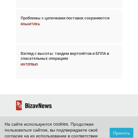
Проблемы с цепочками поставок сохраняются
Впервые с 2024 года глобальный трафик
снижается три недели подряд
Аналитика
Аналитика
Взгляд с высоты: тандем вертолётов и БПЛА в
Частный самолёт – это актив. Подходите к
спасательных операциях
покупке соответствующим образом
Интервью
Интервью
На сайте используются cookies. Продолжая
2026 ©
BizavNews
пользоваться сайтом, вы подтверждаете своё
Принять
Копирование контента и размещение на других
согласие на их использование в соответствии