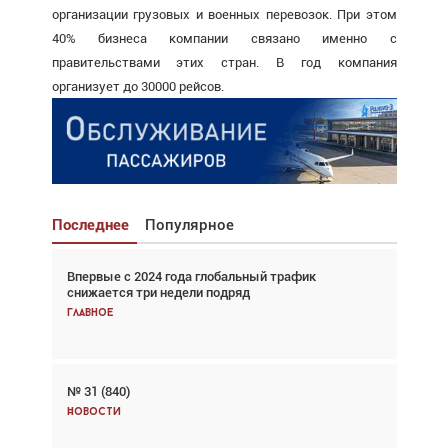
организации грузовых и военных перевозок. При этом
40% бизнеса компании связано именно с
правительствами этих стран. В год компания
организует до 30000 рейсов.
Последнее
Популярное
Впервые с 2024 года глобальный трафик
Взгляд с высоты: тандем вертолётов и БПЛА в
снижается три недели подряд
спасательных операциях
Главное
Главное
№ 31 (840)
Авиационный фотограф Дэйв Кох: «Фотография
говорит сама за себя... а ИИ всё портит»
Новости
Новости