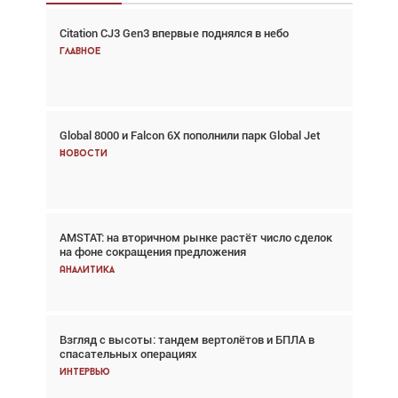
Citation CJ3 Gen3 впервые поднялся в небо
Взгляд с высоты: тандем вертолётов и БПЛА в
спасательных операциях
Главное
Главное
Global 8000 и Falcon 6X пополнили парк Global Jet
Авиационный фотограф Дэйв Кох: «Фотография
говорит сама за себя... а ИИ всё портит»
Новости
Новости
AMSTAT: на вторичном рынке растёт число сделок
В городах чемпионата мира наблюдался подъём,
на фоне сокращения предложения
хотя общий трафик снизился
Аналитика
Аналитика
Взгляд с высоты: тандем вертолётов и БПЛА в
Частный самолёт – это актив. Подходите к
спасательных операциях
покупке соответствующим образом
Интервью
Интервью