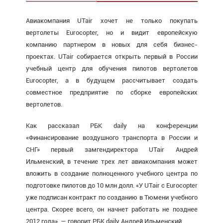
Авиакомпания UTair хочет не только покупать
вертолеты
Eurocopter
, но и видит европейскую
компанию партнером в новых для себя бизнес-
проектах. UTair собирается открыть первый в России
учебный центр для обучения пилотов вертолетов
Eurocopter, а в
будущем
рассчитывает создать
совместное предприятие по сборке европейских
вертолетов.
Как рассказал РБК daily на конференции
«Финансирование воздушного транспорта в России и
СНГ» первый замгендиректора UTair Андрей
Ильменский, в течение трех лет авиакомпания может
вложить в создание полноценного учебного центра по
подготовке пилотов до 10 млн долл. «У UTair с Eurocopter
уже подписан контракт по созданию в Тюмени учебного
центра. Скорее всего, он начнет
работать
не позднее
2012 года», — говорит РБК daily Андрей Ильменский.