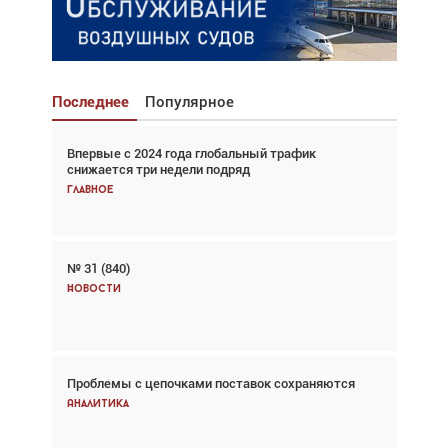
Последнее
Популярное
Впервые с 2024 года глобальный трафик
Взгляд с высоты: тандем вертолётов и БПЛА в
снижается три недели подряд
спасательных операциях
Главное
Главное
№ 31 (840)
Авиационный фотограф Дэйв Кох: «Фотография
говорит сама за себя... а ИИ всё портит»
Новости
Новости
Проблемы с цепочками поставок сохраняются
Впервые с 2024 года глобальный трафик
снижается три недели подряд
Аналитика
Аналитика