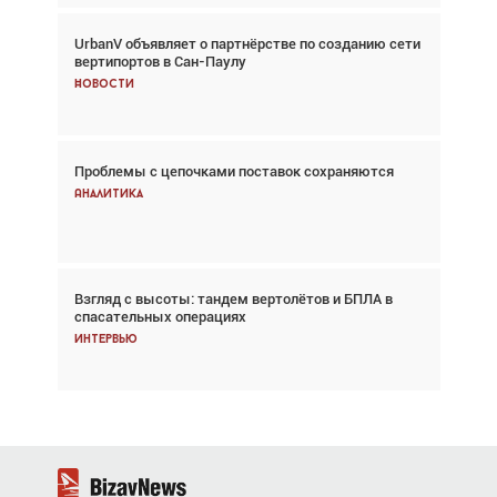
UrbanV объявляет о партнёрстве по созданию сети
Авиационный фотограф Дэйв Кох: «Фотография
вертипортов в Сан-Паулу
говорит сама за себя... а ИИ всё портит»
Новости
Новости
Проблемы с цепочками поставок сохраняются
Впервые с 2024 года глобальный трафик
снижается три недели подряд
Аналитика
Аналитика
Взгляд с высоты: тандем вертолётов и БПЛА в
Частный самолёт – это актив. Подходите к
спасательных операциях
покупке соответствующим образом
Интервью
Интервью