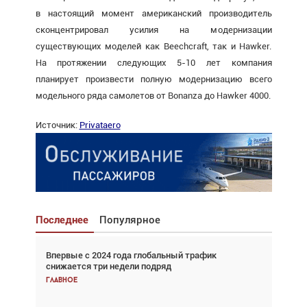
в настоящий момент американский производитель
сконцентрировал усилия на модернизации
существующих моделей как Beechcraft, так и Hawker.
На протяжении следующих 5-10 лет компания
планирует произвести полную модернизацию всего
модельного ряда самолетов от Bonanza до Hawker 4000.
Источник:
Privataero
Последнее
Популярное
Впервые с 2024 года глобальный трафик
Взгляд с высоты: тандем вертолётов и БПЛА в
снижается три недели подряд
спасательных операциях
Главное
Главное