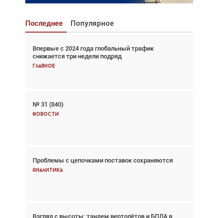
Последнее
Популярное
Впервые с 2024 года глобальный трафик
Взгляд с высоты: тандем вертолётов и БПЛА в
снижается три недели подряд
спасательных операциях
Главное
Главное
№ 31 (840)
Авиационный фотограф Дэйв Кох: «Фотография
говорит сама за себя... а ИИ всё портит»
Новости
Новости
Проблемы с цепочками поставок сохраняются
Впервые с 2024 года глобальный трафик
снижается три недели подряд
Аналитика
Аналитика
Взгляд с высоты: тандем вертолётов и БПЛА в
Частный самолёт – это актив. Подходите к