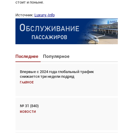
стоит и поныне.
Источник:
Luxury-Info
Последнее
Популярное
Впервые с 2024 года глобальный трафик
Взгляд с высоты: тандем вертолётов и БПЛА в
снижается три недели подряд
спасательных операциях
Главное
Главное
№ 31 (840)
Авиационный фотограф Дэйв Кох: «Фотография
говорит сама за себя... а ИИ всё портит»
Новости
Новости