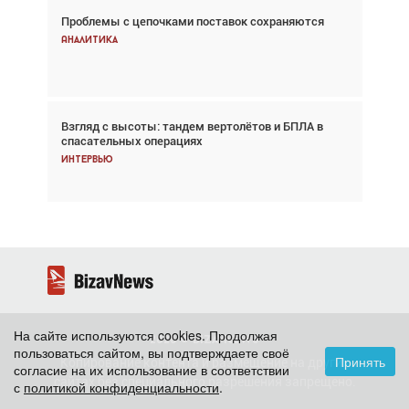
Проблемы с цепочками поставок сохраняются
Впервые с 2024 года глобальный трафик
снижается три недели подряд
Аналитика
Аналитика
Взгляд с высоты: тандем вертолётов и БПЛА в
Частный самолёт – это актив. Подходите к
спасательных операциях
покупке соответствующим образом
Интервью
Интервью
На сайте используются cookies. Продолжая
2026 ©
BizavNews
пользоваться сайтом, вы подтверждаете своё
Принять
Копирование контента и размещение на других
согласие на их использование в соответствии
сайтах без специального разрешения запрещено.
с
политикой конфиденциальности
.