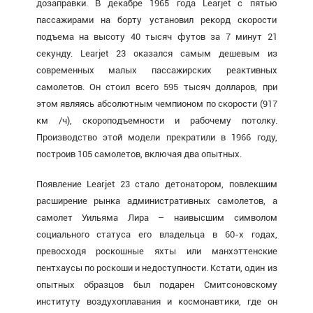
дозаправки. В декабре 1965 года Learjet с пятью
пассажирами на борту установил рекорд скорости
подъема на высоту 40 тысяч футов за 7 минут 21
секунду. Learjet 23 оказался самым дешевым из
современных малых пассажирских реактивных
самолетов. Он стоил всего 595 тысяч долларов, при
этом являясь абсолютным чемпионом по скорости (917
км /ч), скороподъемности и рабочему потолку.
Производство этой модели прекратили в 1966 году,
построив 105 самолетов, включая два опытных.
Появление Learjet 23 стало детонатором, повлекшим
расширение рынка административных самолетов, а
самолет Уильяма Лира – наивысшим символом
социального статуса его владельца в 60-х годах,
превосходя роскошные яхты или манхэттенские
пентхаусы по роскоши и недоступности. Кстати, один из
опытных образцов был подарен Смитсоновскому
институту воздухоплавания и космонавтики, где он