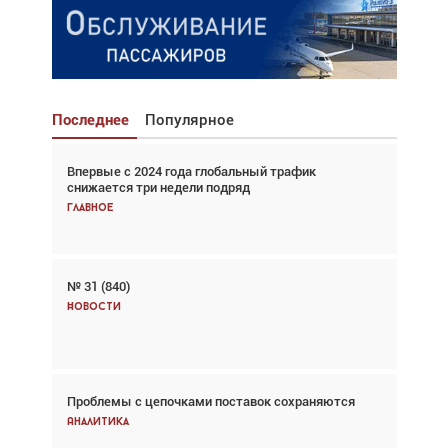
Последнее
Популярное
Впервые с 2024 года глобальный трафик
Взгляд с высоты: тандем вертолётов и БПЛА в
снижается три недели подряд
спасательных операциях
Главное
Главное
№ 31 (840)
Авиационный фотограф Дэйв Кох: «Фотография
говорит сама за себя... а ИИ всё портит»
Новости
Новости
Проблемы с цепочками поставок сохраняются
Впервые с 2024 года глобальный трафик
снижается три недели подряд
Аналитика
Аналитика