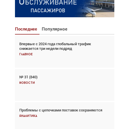
Последнее
Популярное
Впервые с 2024 года глобальный трафик
Взгляд с высоты: тандем вертолётов и БПЛА в
снижается три недели подряд
спасательных операциях
Главное
Главное
№ 31 (840)
Авиационный фотограф Дэйв Кох: «Фотография
говорит сама за себя... а ИИ всё портит»
Новости
Новости
Проблемы с цепочками поставок сохраняются
Впервые с 2024 года глобальный трафик
снижается три недели подряд
Аналитика
Аналитика