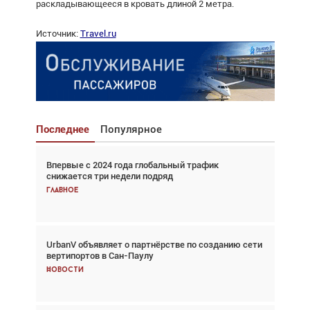
раскладывающееся в кровать длиной 2 метра.
Источник:
Travel.ru
Последнее
Популярное
Впервые с 2024 года глобальный трафик
Взгляд с высоты: тандем вертолётов и БПЛА в
снижается три недели подряд
спасательных операциях
Главное
Главное
UrbanV объявляет о партнёрстве по созданию сети
Авиационный фотограф Дэйв Кох: «Фотография
вертипортов в Сан-Паулу
говорит сама за себя... а ИИ всё портит»
Новости
Новости