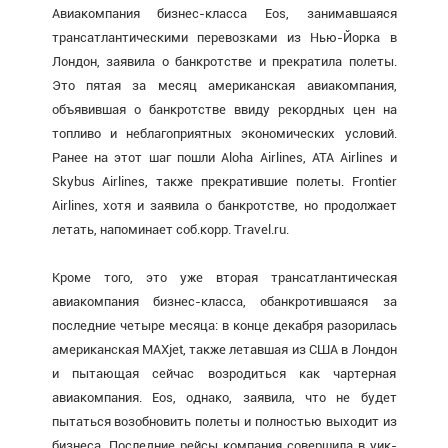
Авиакомпания бизнес-класса Eos, занимавшаяся
трансатлантическими перевозками из Нью-Йорка в
Лондон, заявила о банкротстве и прекратила полеты.
Это пятая за месяц американская авиакомпания,
объявившая о банкротстве ввиду рекордных цен на
топливо и неблагоприятных экономических условий.
Ранее на этот шаг пошли Aloha Airlines, ATA Airlines и
Skybus Airlines, также прекратившие полеты. Frontier
Airlines, хотя и заявила о банкротстве, но продолжает
летать, напоминает соб.корр. Travel.ru.
Кроме того, это уже вторая трансатлантическая
авиакомпания бизнес-класса, обанкротившаяся за
последние четыре месяца: в конце декабря разорилась
американская MAXjet, также летавшая из США в Лондон
и пытающая сейчас возродиться как чартерная
авиакомпания. Eos, однако, заявила, что не будет
пытаться возобновить полеты и полностью выходит из
бизнеса. Последние рейсы компания совершила в уик-