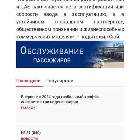
и LAE заключается не в сертификации или
скорости ввода в эксплуатацию, а в
устойчивом глобальном партнёрстве,
общественном признании и жизнеспособных
коммерческих моделях», - подытожил Сюй.
Последнее
Популярное
Впервые с 2024 года глобальный трафик
Взгляд с высоты: тандем вертолётов и БПЛА в
снижается три недели подряд
спасательных операциях
Главное
Главное
№ 31 (840)
Авиационный фотограф Дэйв Кох: «Фотография
говорит сама за себя... а ИИ всё портит»
Новости