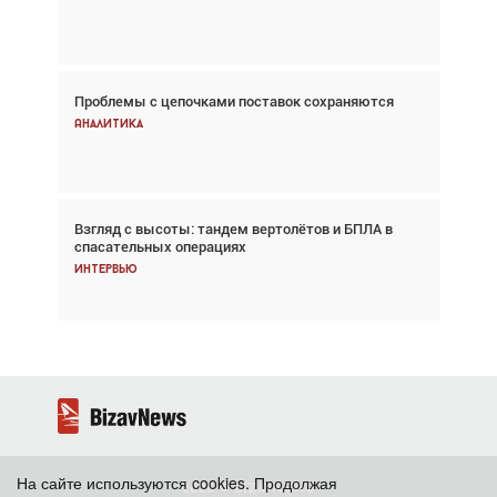
Новости
Проблемы с цепочками поставок сохраняются
Впервые с 2024 года глобальный трафик
снижается три недели подряд
Аналитика
Аналитика
Взгляд с высоты: тандем вертолётов и БПЛА в
Частный самолёт – это актив. Подходите к
спасательных операциях
покупке соответствующим образом
Интервью
Интервью
На сайте используются cookies. Продолжая
2026 ©
BizavNews