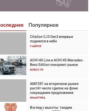
оследнее
Популярное
Citation CJ3 Gen3 впервые
Взгляд с высоты: тандем
поднялся в небо
вертолётов и БПЛА в
спасательных операциях
Главное
Главное
ACH140 Line и ACH145 Mercedes-
Авиационный фотограф Дэйв
Benz Edition покоряют рынок
Кох: «Фотография говорит сама
за себя... а ИИ всё портит»
Новости
Новости
AMSTAT: на вторичном рынке
AMSTAT: на вторичном рынке
растёт число сделок на фоне
растёт число сделок на фоне
сокращения предложения
сокращения предложения
Аналитика
Аналитика
Взгляд с высоты: тандем
Частный самолёт – это актив.