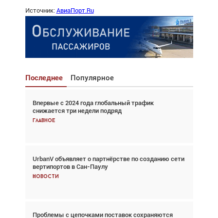
Источник:
АвиаПорт.Ru
Последнее
Популярное
Впервые с 2024 года глобальный трафик
Взгляд с высоты: тандем вертолётов и БПЛА в
снижается три недели подряд
спасательных операциях
Главное
Главное
UrbanV объявляет о партнёрстве по созданию сети
Авиационный фотограф Дэйв Кох: «Фотография
вертипортов в Сан-Паулу
говорит сама за себя... а ИИ всё портит»
Новости
Новости
Проблемы с цепочками поставок сохраняются
Впервые с 2024 года глобальный трафик