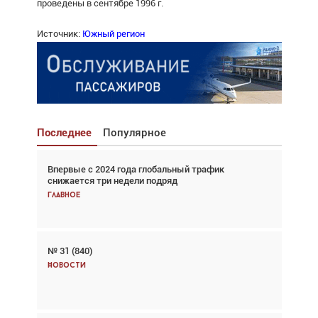
проведены в сентябре 1996 г.
Источник:
Южный регион
Последнее
Популярное
Впервые с 2024 года глобальный трафик
Взгляд с высоты: тандем вертолётов и БПЛА в
снижается три недели подряд
спасательных операциях
Главное
Главное
№ 31 (840)
Авиационный фотограф Дэйв Кох: «Фотография
говорит сама за себя... а ИИ всё портит»
Новости
Новости