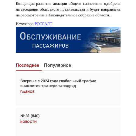
Концепция развития авиации общего назначения одобрена
на заседании областного правительства и будет направлена
на рассмотрение в Законодательное собрание области.
Источник:
РОСБАЛТ
Последнее
Популярное
Впервые с 2024 года глобальный трафик
Взгляд с высоты: тандем вертолётов и БПЛА в
снижается три недели подряд
спасательных операциях
Главное
Главное
№ 31 (840)
Авиационный фотограф Дэйв Кох: «Фотография
говорит сама за себя... а ИИ всё портит»
Новости
Новости