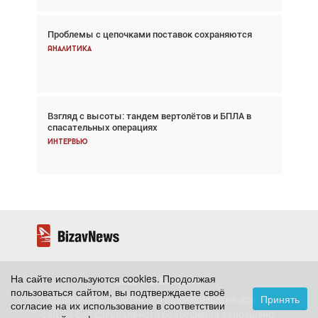
Проблемы с цепочками поставок сохраняются
Впервые с 2024 года глобальный трафик
снижается три недели подряд
Аналитика
Аналитика
Взгляд с высоты: тандем вертолётов и БПЛА в
Частный самолёт – это актив. Подходите к
спасательных операциях
покупке соответствующим образом
Интервью
Интервью
На сайте используются cookies. Продолжая
2026 ©
BizavNews
пользоваться сайтом, вы подтверждаете своё
Принять
Копирование контента и размещение на других
согласие на их использование в соответствии
сайтах без специального разрешения запрещено.