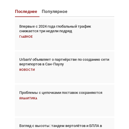
Последнее
Популярное
Впервые с 2024 года глобальный трафик
Взгляд с высоты: тандем вертолётов и БПЛА в
снижается три недели подряд
спасательных операциях
Главное
Главное
UrbanV объявляет о партнёрстве по созданию сети
Авиационный фотограф Дэйв Кох: «Фотография
вертипортов в Сан-Паулу
говорит сама за себя... а ИИ всё портит»
Новости
Новости
Проблемы с цепочками поставок сохраняются
Впервые с 2024 года глобальный трафик
снижается три недели подряд
Аналитика
Аналитика
Взгляд с высоты: тандем вертолётов и БПЛА в
Частный самолёт – это актив. Подходите к