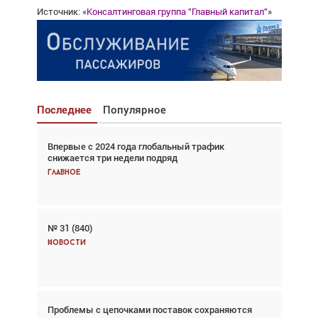
Источник: «
Консалтинговая группа "Главный капитал"
»
Последнее
Популярное
Впервые с 2024 года глобальный трафик
Взгляд с высоты: тандем вертолётов и БПЛА в
снижается три недели подряд
спасательных операциях
Главное
Главное
№ 31 (840)
Авиационный фотограф Дэйв Кох: «Фотография
говорит сама за себя... а ИИ всё портит»
Новости
Новости
Проблемы с цепочками поставок сохраняются
Впервые с 2024 года глобальный трафик