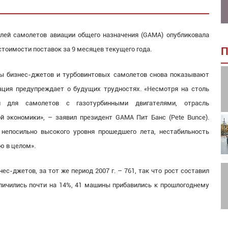
лей самолетов авиации общего назначения (GAMA) опубликовала
стоимости поставок за 9 месяцев текущего года.
П
ты бизнес-джетов и турбовинтовых самолетов снова показывают
ация предупреждает о будущих трудностях. «Несмотря на столь
и для самолетов с газотурбинными двигателями, отрасль
 экономики», – заявил президент GAMA Пит Банс (Pete Bunce).
 непосильно высокого уровня прошедшего лета, нестабильность
ю в целом».
ес-джетов, за тот же период 2007 г. – 761, так что рост составил
личились почти на 14%, 41 машины прибавились к прошлогоднему