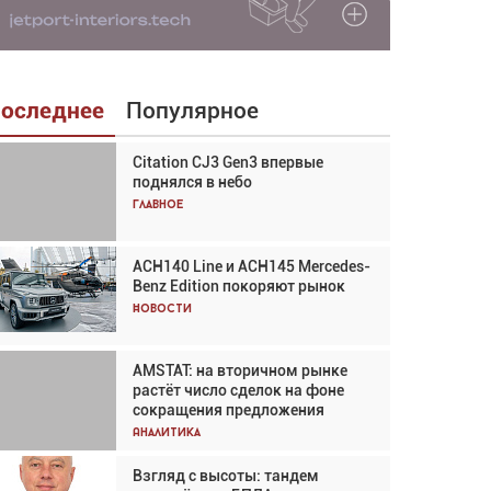
оследнее
Популярное
Citation CJ3 Gen3 впервые
Взгляд с высоты: тандем
поднялся в небо
вертолётов и БПЛА в
спасательных операциях
Главное
Главное
ACH140 Line и ACH145 Mercedes-
Авиационный фотограф Дэйв
Benz Edition покоряют рынок
Кох: «Фотография говорит сама
за себя... а ИИ всё портит»
Новости
Новости
AMSTAT: на вторичном рынке
В городах чемпионата мира
растёт число сделок на фоне
наблюдался подъём, хотя
сокращения предложения
общий трафик снизился
Аналитика
Аналитика
Взгляд с высоты: тандем
Частный самолёт – это актив.