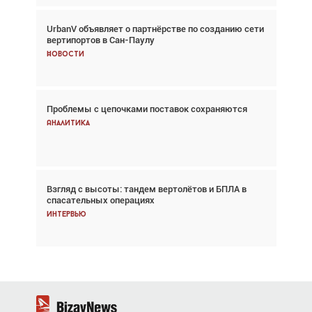
UrbanV объявляет о партнёрстве по созданию сети
Авиационный фотограф Дэйв Кох: «Фотография
вертипортов в Сан-Паулу
говорит сама за себя... а ИИ всё портит»
Новости
Новости
Проблемы с цепочками поставок сохраняются
Впервые с 2024 года глобальный трафик
снижается три недели подряд
Аналитика
Аналитика
Взгляд с высоты: тандем вертолётов и БПЛА в
Частный самолёт – это актив. Подходите к
спасательных операциях
покупке соответствующим образом
Интервью
Интервью