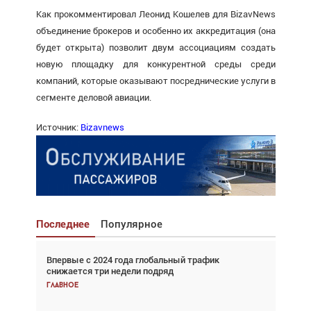
Как прокомментировал Леонид Кошелев для BizavNews
объединение брокеров и особенно их аккредитация (она
будет открыта) позволит двум ассоциациям создать
новую площадку для конкурентной среды среди
компаний, которые оказывают посреднические услуги в
сегменте деловой авиации.
Источник:
Bizavnews
Последнее
Популярное
Впервые с 2024 года глобальный трафик
Взгляд с высоты: тандем вертолётов и БПЛА в
снижается три недели подряд
спасательных операциях
Главное
Главное