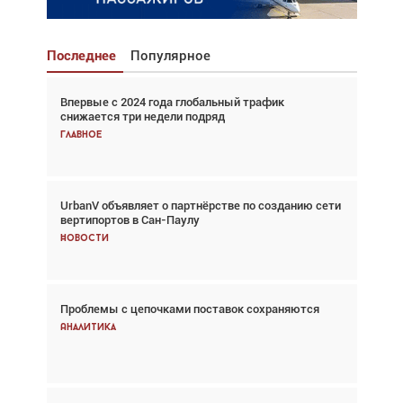
Последнее
Популярное
Впервые с 2024 года глобальный трафик
Взгляд с высоты: тандем вертолётов и БПЛА в
снижается три недели подряд
спасательных операциях
Главное
Главное
UrbanV объявляет о партнёрстве по созданию сети
Авиационный фотограф Дэйв Кох: «Фотография
вертипортов в Сан-Паулу
говорит сама за себя... а ИИ всё портит»
Новости
Новости
Проблемы с цепочками поставок сохраняются
Впервые с 2024 года глобальный трафик
снижается три недели подряд
Аналитика
Аналитика