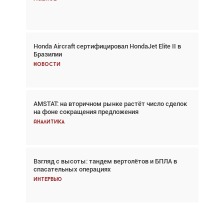
Главное
Honda Aircraft сертифицировал HondaJet Elite II в
Авиационный фотограф Дэйв Кох: «Фотография
Бразилии
говорит сама за себя... а ИИ всё портит»
Новости
Новости
AMSTAT: на вторичном рынке растёт число сделок
Проблемы с цепочками поставок сохраняются
на фоне сокращения предложения
Аналитика
Аналитика
Взгляд с высоты: тандем вертолётов и БПЛА в
Частный самолёт – это актив. Подходите к
спасательных операциях
покупке соответствующим образом
Интервью
Интервью