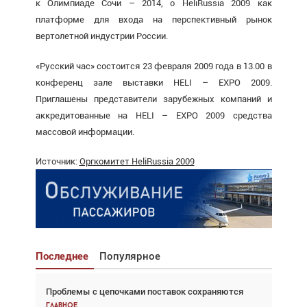
к Олимпиаде Сочи – 2014, о HeliRussia 2009 как
платформе для входа на перспективный рынок
вертолетной индустрии России.
«Русский час» состоится 23 февраля 2009 года в 13.00 в
конференц зале выставки HELI – EXPO 2009.
Приглашены представители зарубежных компаний и
аккредитованные на HELI – EXPO 2009 средства
массовой информации.
Источник:
Оргкомитет HeliRussia 2009
Последнее
Популярное
Проблемы с цепочками поставок сохраняются
Взгляд с высоты: тандем вертолётов и БПЛА в
спасательных операциях
Главное