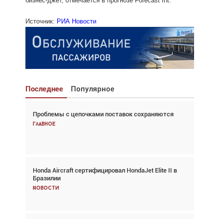
бизнес-джет, отмечается в прогнозе Forecast Int.
Источник:
РИА Новости
Последнее
Популярное
Проблемы с цепочками поставок сохраняются
Взгляд с высоты: тандем вертолётов и БПЛА в
спасательных операциях
Главное
Главное
Honda Aircraft сертифицировал HondaJet Elite II в
Авиационный фотограф Дэйв Кох: «Фотография
Бразилии
говорит сама за себя... а ИИ всё портит»
Новости
Новости