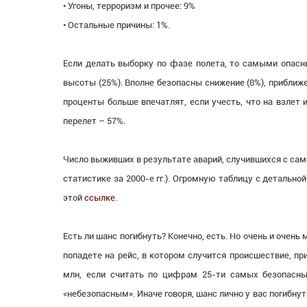
• Угоны, терроризм и прочее: 9%
• Остальные причины: 1%.
Если делать выборку по фазе полета, то самыми опасны
высоты (25%). Вполне безопасны снижение (8%), приближе
проценты больше впечатлят, если учесть, что на взлет 
перелет – 57%.
Число выживших в результате аварий, случившихся с само
статистике за 2000-е гг.). Огромную таблицу с деталь
этой
ссылке
.
Есть ли шанс погибнуть? Конечно, есть. Но очень и очень 
попадете на рейс, в котором случится происшествие, пр
млн, если считать по цифрам 25-ти самых безопасных
«небезопасным». Иначе говоря, шанс лично у вас погибнуть