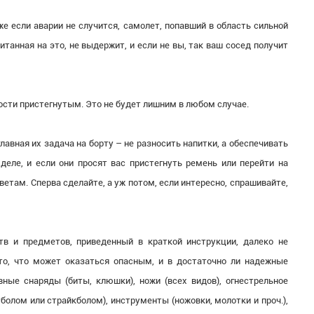
же если аварии не случится, самолет, попавший в область сильной
итанная на это, не выдержит, и если не вы, так ваш сосед получит
ности пристегнутым. Это не будет лишним в любом случае.
лавная их задача на борту – не разносить напитки, а обеспечивать
еле, и если они просят вас пристегнуть ремень или перейти на
ветам. Сперва сделайте, а уж потом, если интересно, спрашивайте,
тв и предметов, приведенный в краткой инструкции, далеко не
-то, что может оказаться опасным, и в достаточно ли надежные
ые снаряды (биты, клюшки), ножи (всех видов), огнестрельное
болом или страйкболом), инструменты (ножовки, молотки и проч.),