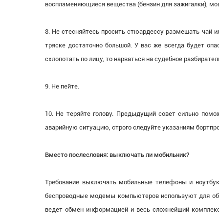
воспламеняющиеся вещества (бензин для зажигалки), мо
8. Не стесняйтесь просить стюардессу размешать чай и
тряске достаточно большой. У вас же всегда будет опа
схлопотать по лицу, то нарваться на судебное разбирател
9. Не пейте.
10. Не теряйте голову. Предыдущий совет сильно помож
аварийную ситуацию, строго следуйте указаниям бортпр
Вместо послесловия: выключать ли мобильник?
Требование выключать мобильные телефоны и ноутбуки
беспроводные модемы компьютеров используют для обм
ведет обмен информацией и весь сложнейший комплекс 