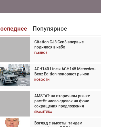
оследнее
Популярное
Citation CJ3 Gen3 впервые
Взгляд с высоты: тандем
поднялся в небо
вертолётов и БПЛА в
спасательных операциях
Главное
Главное
ACH140 Line и ACH145 Mercedes-
Авиационный фотограф Дэйв
Benz Edition покоряют рынок
Кох: «Фотография говорит сама
за себя... а ИИ всё портит»
Новости
Новости
AMSTAT: на вторичном рынке
AMSTAT: на вторичном рынке
растёт число сделок на фоне
растёт число сделок на фоне
сокращения предложения
сокращения предложения
Аналитика
Аналитика
Взгляд с высоты: тандем
Частный самолёт – это актив.