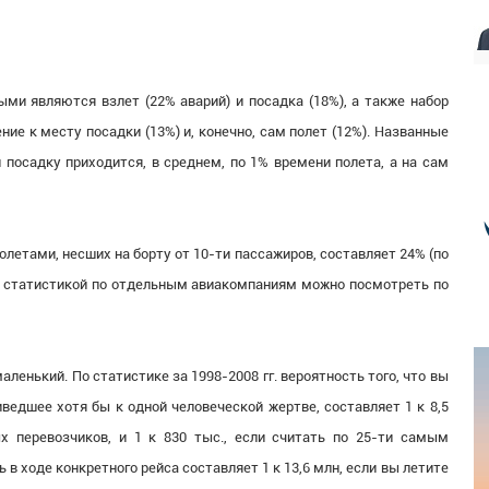
ми являются взлет (22% аварий) и посадка (18%), а также набор
ние к месту посадки (13%) и, конечно, сам полет (12%). Названные
и посадку приходится, в среднем, по 1% времени полета, а на сам
летами, несших на борту от 10-ти пассажиров, составляет 24% (по
ной статистикой по отдельным авиакомпаниям можно посмотреть по
маленький. По статистике за 1998-2008 гг. вероятность того, что вы
иведшее хотя бы к одной человеческой жертве, составляет 1 к 8,5
 перевозчиков, и 1 к 830 тыс., если считать по 25-ти самым
 в ходе конкретного рейса составляет 1 к 13,6 млн, если вы летите