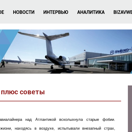
ОЕ
НОВОСТИ
ИНТЕРВЬЮ
АНАЛИТИКА
BIZAVW
ы плюс советы
авиалайнера над Атлантикой всколыхнула старые фобии.
изни, находясь в воздухе, испытывали внезапный страх,