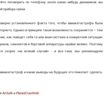
уйте поговорить по телефону около каких-нибудь динамиков: вы
й прибора связи.
товерно установленного факта того, чтобы авиакатастрофа была
тернета. Однако в принципе такая возможность сохраняется – тем
ие, как поведет себя та или иная система в конкретной ситуации:
мов, самолетов и бортовой аппаратуры крайне велико. Поэтому
ся скорее «на всякий случай» - и все-таки, мы рекомендуем
 авиакатастроф и какие выводы на будущее это помогает сделать:
ов
AirSafe
и
PlanetCrashInfo