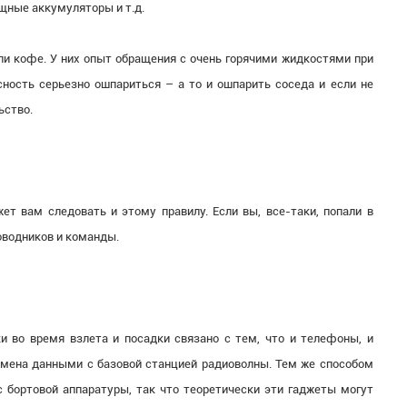
щные аккумуляторы и т.д.
ли кофе. У них опыт обращения с очень горячими жидкостями при
сность серьезно ошпариться – а то и ошпарить соседа и если не
ьство.
ет вам следовать и этому правилу. Если вы, все-таки, попали в
оводников и команды.
 во время взлета и посадки связано с тем, что и телефоны, и
ена данными с базовой станцией радиоволны. Тем же способом
бортовой аппаратуры, так что теоретически эти гаджеты могут