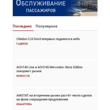
Последнее
Популярное
Citation CJ3 Gen3 впервые поднялся в небо
Взгляд с высоты: тандем вертолётов и БПЛА в
спасательных операциях
Главное
Главное
ACH140 Line и ACH145 Mercedes-Benz Edition
Авиационный фотограф Дэйв Кох: «Фотография
покоряют рынок
говорит сама за себя... а ИИ всё портит»
Новости
Новости
AMSTAT: на вторичном рынке растёт число сделок
В городах чемпионата мира наблюдался подъём,
на фоне сокращения предложения
хотя общий трафик снизился
Аналитика
Аналитика