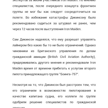
экспертов за жизни участников Iron Maiden. По мнению
специалистов, после очередного концерта фронтмен
группы не мог бы как следует сосредоточиться на
полете. Во избежание катастрофы Дикинсону было
рекомендовано садиться за штурвал не ранее, чем
через 12 часов после выступления Iron Maiden.
Сам Дикинсон надеялся, что ему разрешат управлять
лайнером без каких бы то ни было ограничений. Однако
чиновники из Британского управления по делам
гражданской авиации (British Civil Aviation Authority),
придерживались другого мнения и рекомендовали Iron
Maiden время от времени прибегать к услугам второго
пилота принадлежащего группе "Боинга-757".
Несмотря на то, что Дикинсон был расстроен тем, что
его ограничили в возможностях пилотирования в
качестве капитана судна, его коллеги по группе
одобрили решение специалистов по гражданской
авиации.