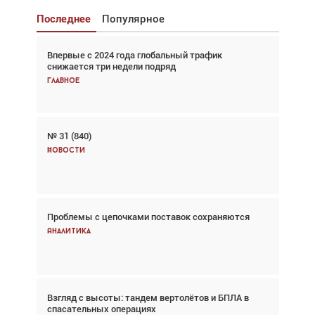
Последнее
Популярное
Впервые с 2024 года глобальный трафик
Взгляд с высоты: тандем вертолётов и БПЛА в
снижается три недели подряд
спасательных операциях
Главное
Главное
№ 31 (840)
Авиационный фотограф Дэйв Кох: «Фотография
говорит сама за себя... а ИИ всё портит»
Новости
Новости
Проблемы с цепочками поставок сохраняются
Впервые с 2024 года глобальный трафик
снижается три недели подряд
Аналитика
Аналитика
Взгляд с высоты: тандем вертолётов и БПЛА в
Частный самолёт – это актив. Подходите к
спасательных операциях
покупке соответствующим образом