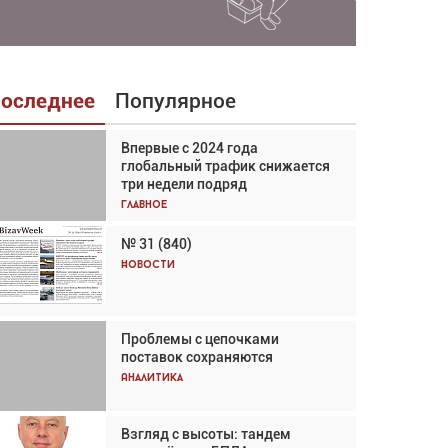
оследнее
Популярное
Впервые с 2024 года
Взгляд с высоты: тандем
глобальный трафик снижается
вертолётов и БПЛА в
три недели подряд
спасательных операциях
Главное
Главное
№ 31 (840)
Авиационный фотограф Дэйв
Кох: «Фотография говорит сама
Новости
за себя... а ИИ всё портит»
Новости
Проблемы с цепочками
Впервые с 2024 года
поставок сохраняются
глобальный трафик снижается
три недели подряд
Аналитика
Аналитика
Взгляд с высоты: тандем
Частный самолёт – это актив.