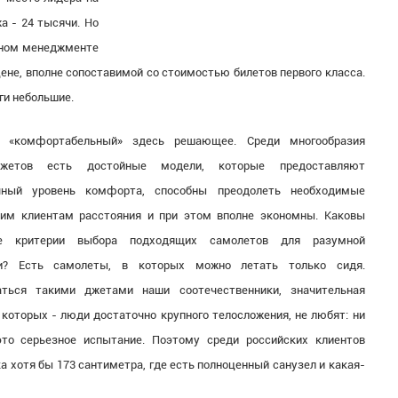
а - 24 тысячи. Но
льном менеджменте
цене, вполне сопоставимой со стоимостью билетов первого класса.
ги небольшие.
 «комфортабельный» здесь решающее. Среди многообразия
-джетов есть достойные модели, которые предоставляют
чный уровень комфорта, способны преодолеть необходимые
ким клиентам расстояния и при этом вполне экономны. Каковы
ые критерии выбора подходящих самолетов для разумной
и? Есть самолеты, в которых можно летать только сидя.
аться такими джетами наши соотечественники, значительная
 которых - люди достаточно крупного телосложения, не любят: ни
это серьезное испытание. Поэтому среди российских клиентов
 хотя бы 173 сантиметра, где есть полноценный санузел и какая-