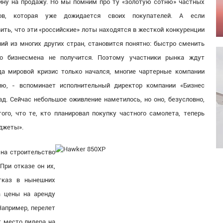
ину на продажу. Но мы помним про ту «золотую сотню» частных
ов, которая уже дожидается своих покупателей. А если
ить, что эти «российские» лоты находятся в жесткой конкуренции
й из многих других стран, становится понятно: быстро сменить
о бизнесмена не получится. Поэтому участники рынка ждут
да мировой кризис только начался, многие чартерные компании
ию, - вспоминает исполнительный директор компании «Бизнес
ад. Сейчас небольшое оживление наметилось, но оно, безусловно,
го, что те, кто планировал покупку частного самолета, теперь
 джеты».
 на строительство
При отказе он их,
отказ в нынешних
а цены на аренду
Например, перелет
т место лидера на