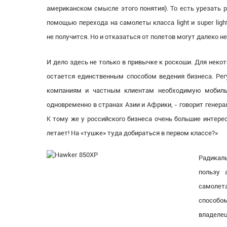
американском смысле этого понятия). То есть урезать 
помощью перехода на самолеты класса light и super ligh
не получится. Но и отказаться от полетов могут далеко не
И дело здесь не только в привычке к роскоши. Для нек
остается единственным способом ведения бизнеса. Регу
компаниям и частным клиентам необходимую мобильн
одновременно в странах Азии и Африки, - говорит генер
К тому же у российского бизнеса очень большие интерес
летает! На «тушке» туда добираться в первом классе?»
Радикаль
пользу 
самолет
способом
владелец