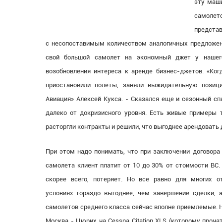
эту маш
самолет
представ
с несопоставимым количеством аналогичных предложени
свой большой самолет на экономный джет у нашег
возобновления интереса к аренде бизнес-джетов. «Ког
приостановили полеты, заняли выжидательную позиц
Авиация» Алексей Кукса. - Сказался еще и сезонный сп
далеко от докризисного уровня. Есть живые примеры то
расторгли контракты и решили, что выгоднее арендовать
При этом надо понимать, что при заключении договора
самолета клиент платит от 10 до 30% от стоимости ВС. 
скорее всего, потеряет. Но все равно для многих 
условиях гораздо выгоднее, чем завершение сделки, 
самолетов среднего класса сейчас вполне приемлемые. 
Москва - Цюрих на Cessna Citation XLS (которому проча