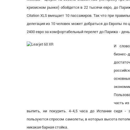
кризисном рынке) обойдется в 22 тысячи евро, до Париж
Citation XLS вмещает 10 пассажиров. Так что при прави
делегация из 10 человек может добраться до Европы по 
2400 евро за комфортабельный перелет до Парижа - день
И слово
бизнес
достато
российс
основн
экономи
Пользов
часть из
выпить, ни покурить. 4-4,5 часа до Испании сидя - 
пользуются спросом самолеты, в которых высота потолка
никакая барная стойка.