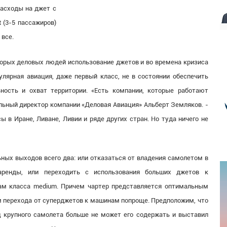
расходы на джет с
t (3-5 пассажиров)
 все.
оторых деловых людей использование джетов и во времена кризиса
лярная авиация, даже первый класс, не в состоянии обеспечить
ость и охват территории. «Есть компании, которые работают
альный директор компании «Деловая Авиация» Альберт Земляков. -
ы в Иране, Ливане, Ливии и ряде других стран. Но туда ничего не
ных выходов всего два: или отказаться от владения самолетом в
аренды, или переходить с использования больших джетов к
ам класса medium. Причем чартер представляется оптимальным
 перехода от суперджетов к машинам попроще. Предположим, что
 крупного самолета больше не может его содержать и выставил