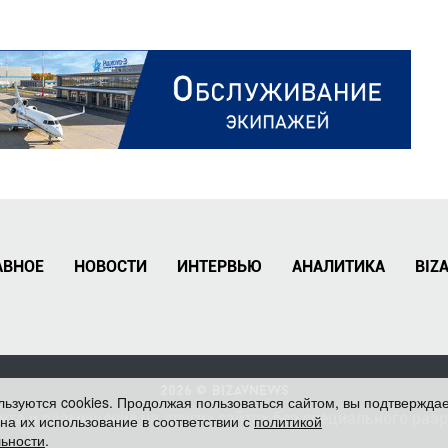
АВНОЕ
НОВОСТИ
ИНТЕРВЬЮ
АНАЛИТИКА
BIZ
2026 ©
BizavNews
льзуются cookies. Продолжая пользоваться сайтом, вы подтвержда
нта и размещение на других сайтах без специального раз
 на их использование в соответствии с
политикой
ьности
.